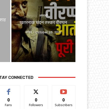
अपराधी
मशाह
ख़तरनाक चंदन तस्कर वीरप्पन
सचिन
-
October 28, 2021
TAY CONNECTED
0
0
0
Fans
Followers
Subscribers