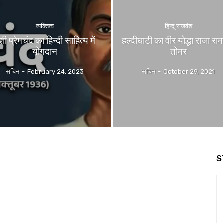
व्यक्तित्व
हिन्दू राजवंश
ंशी प्रेमचंद का हिन्दी साहित्य में
हल्दीघाटी का वीर योद्धा राजा रा
योगदान
तोमर
सचिन
-
February 24, 2023
सचिन
-
October 29, 2021
S