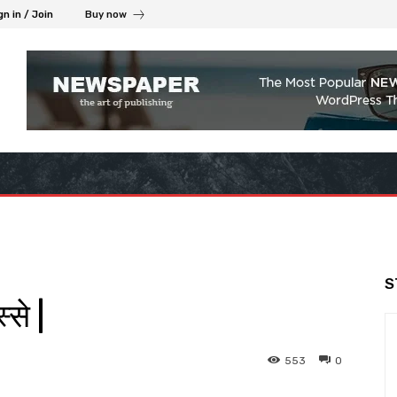
gn in / Join
Buy now
S
से |
553
0