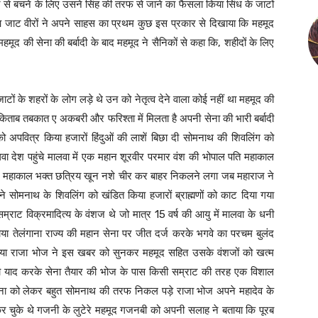
े से बचने के लिए उसने सिंह की तरफ से जाने का फैसला किया सिंध के जाटों
हुआ जाट वीरों ने अपने साहस का प्रथम कुछ इस प्रकार से दिखाया कि महमूद
मूद की सेना की बर्बादी के बाद महमूद ने सैनिकों से कहा कि, शहीदों के लिए
जाटों के शहरों के लोग लड़े थे उन को नेतृत्व देने वाला कोई नहीं था महमूद की
किताब तबकात ए अकबरी और फरिश्ता में मिलता है अपनी सेना की भारी बर्बादी
 अपवित्र किया हजारों हिंदुओं की लाशें बिछा दी सोमनाथ की शिवलिंग को
 देश पहुंचे मालवा में एक महान शूरवीर परमार वंश की भोपाल पति महाकाल
म महाकाल भक्त छत्रिय खून नशे चीर कर बाहर निकलने लगा जब महाराज ने
ेने सोमनाथ के शिवलिंग को खंडित किया हजारों ब्राह्मणों को काट दिया गया
र सम्राट विक्रमादित्य के वंशज थे जो मात्र 15 वर्ष की आयु में मालवा के धनी
या तेलंगाना राज्य की महान सेना पर जीत दर्ज करके भगवे का परचम बुलंद
 किया राजा भोज ने इस खबर को सुनकर महमूद सहित उसके वंशजों को खत्म
द करके सेना तैयार की भोज के पास किसी सम्राट की तरह एक विशाल
ेना को लेकर बहुत सोमनाथ की तरफ निकल पड़े राजा भोज अपने महादेव के
 चुके थे गजनी के लुटेरे महमूद गजनबी को अपनी सलाह ने बताया कि पूरब