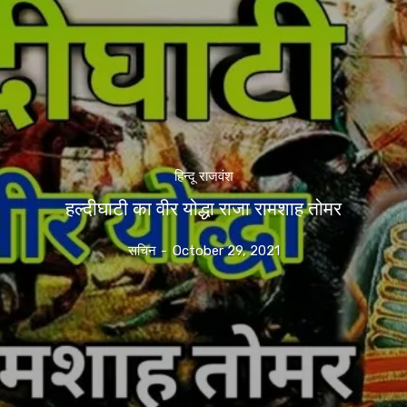
हिन्दू राजवंश
हल्दीघाटी का वीर योद्धा राजा रामशाह तोमर
सचिन
-
October 29, 2021