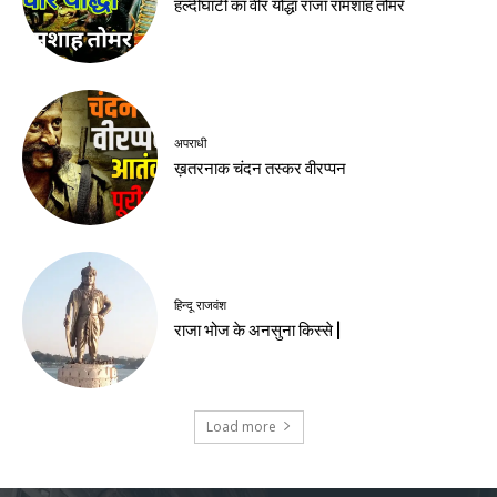
हल्दीघाटी का वीर योद्धा राजा रामशाह तोमर
अपराधी
ख़तरनाक चंदन तस्कर वीरप्पन
हिन्दू राजवंश
राजा भोज के अनसुना किस्से |
Load more