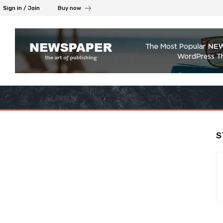
Sign in / Join
Buy now
S