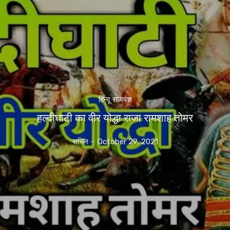
हिन्दू राजवंश
हल्दीघाटी का वीर योद्धा राजा रामशाह तोमर
सचिन
-
October 29, 2021