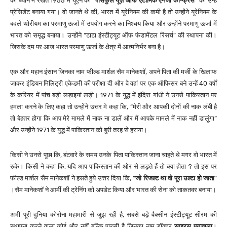
को ध्यान में रखते 1955 में यूएन की “
पीसफुल यूज़ ऑफ एटॉमिक एनर्जी कॉन्फ्रेंस”
का उन्हें
प्रेसिडेंट बनाया गया। वो जानते थे की, भारत में यूरेनियम की कमी है तो उन्होंने यूरेनियम के
बदले थोरीयम का परमाणु ऊर्जा में उपयोग करने का निश्चय किया और उन्होंने परमाणु ऊर्जा में
भारत को समृद्ध बनाया। उन्होंने “टाटा इंस्टीट्यूट ऑफ फंडामेंटल रिसर्च” की स्थापना की।
जिसके दम पर आज भारत परमाणु ऊर्जा के क्षेत्र में आत्मनिर्भर बना है।
एक और महान इंसान जिनका नाम फील्ड मार्शल सैम मानेकशॉ, अपने पिता की मर्जी के खिलाफ
जाकर इंडियन मिलिट्री एकेडमी की परीक्षा दी और वे वहां पर एक ऑफिसर बने उन्हें 40 वर्षों
के करियर में पांच बड़ी लड़ाइयां लड़ी। 1971 के युद्ध में इंदिरा गांधी ने उनसे पाकिस्तान पर
हमला करने के लिए कहा तो उन्होंने उत्तर मे कहा कि, “मेरी और आपकी दोनों की नाक लंबी है
तो बेहतर होगा कि आप मेरे मामले में नाक ना डालें और मैं आपके मामले में नाक नहीं डालूंगा”
और उन्होंने 1971 के युद्ध में पाकिस्तान को बुरी तरह से हराया।
किसी ने उनसे पूछा कि, बंटवारे के समय उनके पिता पाकिस्तान जाना चाहते थे मगर वो भारत में
रुके। किसी ने कहा कि, यदि आप पाकिस्तान की ओर से लड़ते हैं तो क्या होता ? तो इस पर
फील्ड मार्शल सैम मानेकशॉ ने हसते हुये उत्तर दिया कि, “
जो रिजल्ट
था वो
पूरा उल्टा हो जाता
”
।सैम मानेकशॉ ने आर्मी की ट्रेनिंग को अपडेट किया और भारत की सेना को ताकतवर बनाया।
अभी पूरी दुनिया कोरोना महामारी से जुझ रही है, सबसे बड़े वैक्सीन इंस्टीट्यूट सीरम की
स्थापना करने वाला कोई और नहीं बल्कि पारसी है जिनका नाम डॉक्टर
साइरस पूनावाला
।