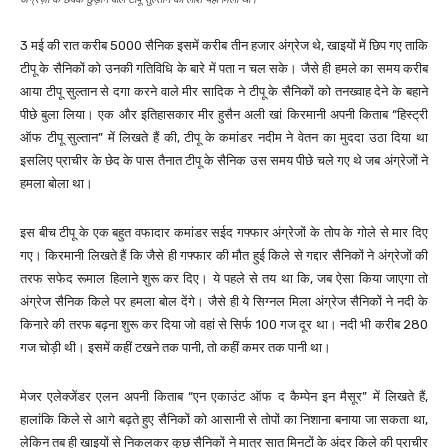
3 मई की रात करीब 5000 सैनिक इसमें करीब तीन हजार अंग्रेज थे, खाइयों में छिप गए ताकि
टीपू के सैनिकों को उनकी गतिविधि के बारे में पता न चल सके। जैसे ही हमले का समय करीब
आया टीपू सुल्तान से दगा करने वाले मीर सादिक ने टीपू के सैनिकों को तनख्वाह देने के बहाने
पीछे बुला लिया। एक और इतिहासकार मीर हुसैन अली खां किरमानी अपनी किताब “हिस्ट्री
ऑफ टीपू सुल्तान” में लिखते हैं की, टीपू के कमांडर नदीम ने वेतन का मुददा उठा दिया था
इसलिए प्राचीर के छेद के पास तैनात टीपू के सैनिक उस समय पीछे चले गए थे जब अंग्रेजों ने
हमला बोला था।
इस बीच टीपू के एक बहुत वफादार कमांडर सईद गफ्फार अंग्रेजों के तोप के गोले से मार दिए
गए। किरमानी लिखते हैं कि जैसे ही गफ्फार की मौत हुई किले से गद्दार सैनिकों ने अंग्रेजों की
तरफ सफेद रूमाल हिलाने शुरू कर दिए। ये पहले से तय था कि, जब ऐसा किया जाएगा तो
अंग्रेज सैनिक किले पर हमला बोल देंगे। जैसे ही ये सिग्नल मिला अंग्रेज सैनिकों ने नदी के
किनारे की तरफ बढ़ना शुरू कर दिया जो वहां से सिर्फ 100 गज दूर था। नदी भी करीब 280
गज चोड़ी थी। इसमें कहीं टखने तक पानी, तो कहीं कमर तक पानी था।
मेजर एलेक्जेंडर एलन अपनी किताब “एन एकाउंट ऑफ द कैम्पेन इन मैसूर” में लिखते हैं,
हालांकि किले से आगे बढ़ते हुए सैनिकों को आसानी से तोपों का निशाना बनाया जा सकता था,
लेकिन तब ही खाइयों से निकलकर कुछ सैनिकों ने मात्र सात मिनटों के अंदर किले की प्राचीर