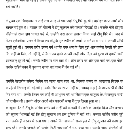
सुल्तान की मौत हो गई है। उनको ढूँढने उनके राजमहल गए। वहां अंग्रेजों को पता चला कि वो
वहां नहीं है।
टीपू का एक सिपहसालार उन्हें उस जगह ले गया जहां टीपू गिरे हुए थे। वहां हर तरफ लाशें और
घायल पड़े हुए थे। मशाल की रोशनी में टीपू सुल्तान की पालकी दिखाई दी। उसके नीचे टीपू के
बॉडीगार्ड राजा हाग घायल पड़े थे, उन्होंने उस तरफ इशारा किया जहां टीपू गिरे थे। बाद में
मेजर एलेक्जेंडर एलन ने लिखा तब टीपू के मृत शरीर को हमारे सामने लाया गया। उनकी आँखें
खुली हुई थीं। उनका शरीर इतना गर्म था कि एक क्षण के लिए मुझे और कर्नल वेस्ली को लगा
कि कहीं वो जिंदा तो नहीं है, लेकिन जब हमने उनकी नाड़ी और दिल को छुआ तो हमारी सभी
आशंकाएं दूर हो गई। उनके शरीर पर चार घाव थे। तीन शरीर पर और एक माथे पर, एक गोली
उनके दाहिने कान में घुसकर उनके बाएं गाल में धंस गई थी।
उन्होंने बेहतरीन सफेद लिनेन का जामा पहन रखा था, जिसके कमर के आसपास सिल्क के
कपड़े से सिलाई की गई थी। उनके सिर पर साफा नहीं था, सायद लड़ाई के आपाधापी में नीचे
गिर गया था। उनके जिस्म पर कोई भी आभूषण नहीं था सिवाय एक बाजूबंद के, ये बाजूबंद चांदी
की तावीज थी। इसके अंदर अरबी और फारसी भाषा में कुछ लिखा हुआ था।
कम्यूनल बेट ने टीपू के पार्थिव शरीर को उन्हीं की पालकी में रखने का आदेश दिया और दरबार
को सूचना भिजवाई गई कि टीपू सुल्तान अब इस दुनिया में नहीं रहे। उनका पार्थिव शरीर पूरी
रात उनके ही दरबार में रखा गया। अगले दिन शाम को राजमहल से टीपू सुल्तान की शवयात्रा
शुरू हुई। उनके जनाजे को उनके निजी सहायकों ने उठा रखा था। उसके साथ अंग्रेज़ों की